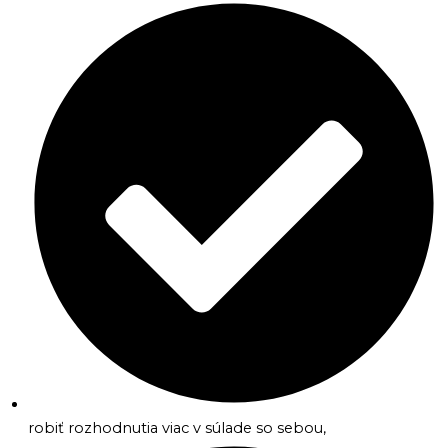
robiť rozhodnutia viac v súlade so sebou,