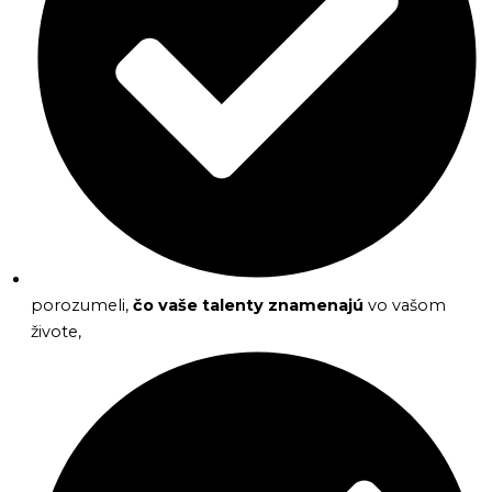
porozumeli,
čo vaše talenty znamenajú
vo vašom
živote,