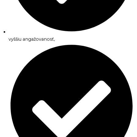
vyššiu angažovanosť,