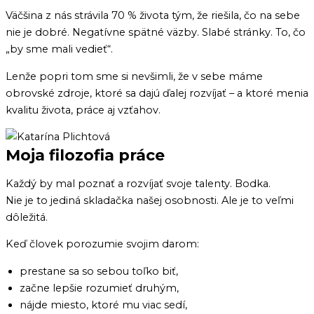
Väčšina z nás strávila 70 % života tým, že riešila, čo na sebe
nie je dobré. Negatívne spätné väzby. Slabé stránky. To, čo
„by sme mali vedieť“.
Lenže popri tom sme si nevšimli, že v sebe máme
obrovské zdroje, ktoré sa dajú ďalej rozvíjať – a ktoré menia
kvalitu života, práce aj vzťahov.
Moja filozofia práce
Každý by mal poznať a rozvíjať svoje talenty. Bodka.
Nie je to jediná skladačka našej osobnosti. Ale je to veľmi
dôležitá.
Keď človek porozumie svojim darom:
prestane sa so sebou toľko biť,
začne lepšie rozumieť druhým,
nájde miesto, ktoré mu viac sedí,