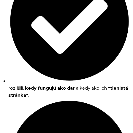
rozlíšili,
kedy fungujú ako dar
a kedy ako ich
"tienistá
stránka"
,