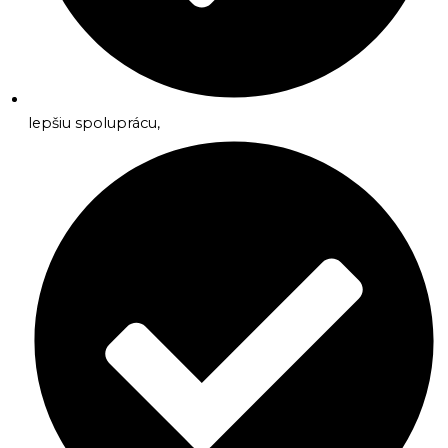
lepšiu spoluprácu,