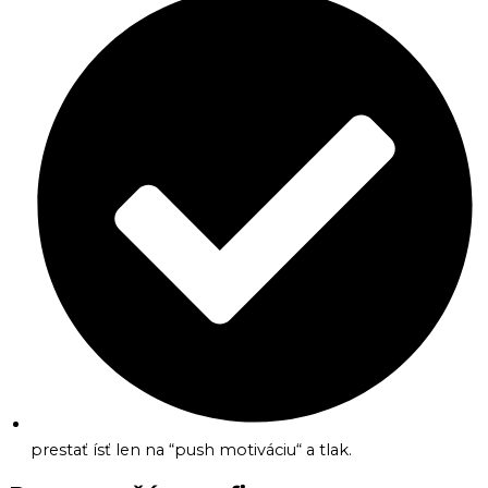
prestať ísť len na “push motiváciu“ a tlak.