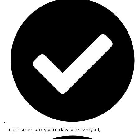
nájsť smer, ktorý vám dáva väčší zmysel,