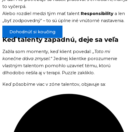
to vyčerpá.
Alebo rozdiel medzi tým mať talent
Responsibility
a len
„byť zodpovedný“ – to sú úplne iné vnútorné nastavenia.
Dohodnúť si koučing
Keď talenty zapadnú, deje sa veľa
Zažila som momenty, keď klient povedal:
„Toto mi
konečne dáva zmysel.“
Jednej klientke porozumenie
vlastným talentom pomohlo uzavrieť tému, ktorú
dlhodobo riešila aj v terapii. Puzzle zakliklo.
Keď pôsobíme viac v zóne talentov, objavuje sa: