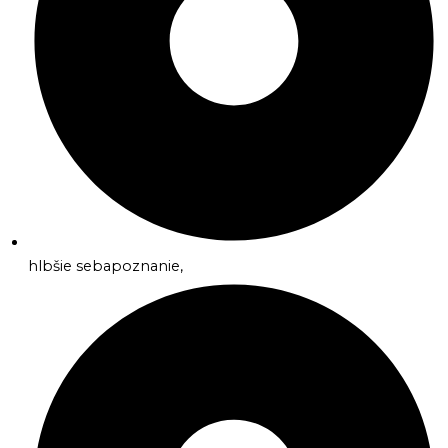
hlbšie sebapoznanie,