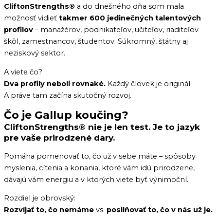
CliftonStrengths®
a do dnešného dňa som mala
možnosť vidieť
takmer 600 jedinečných talentových
profilov
– manažérov, podnikateľov, učiteľov, riaditeľov
škôl, zamestnancov, študentov. Súkromný, štátny aj
neziskový sektor.
A viete čo?
Dva profily neboli rovnaké.
Každý človek je originál.
A práve tam začína skutočný rozvoj.
Čo je Gallup koučing?
CliftonStrengths® nie je len test. Je to jazyk
pre vaše prirodzené dary.
Pomáha pomenovať to, čo už v sebe máte – spôsoby
myslenia, cítenia a konania, ktoré vám idú prirodzene,
dávajú vám energiu a v ktorých viete byť výnimoční.
Rozdiel je obrovský:
Rozvíjať to, čo nemáme
vs.
posilňovať to, čo v nás už je.