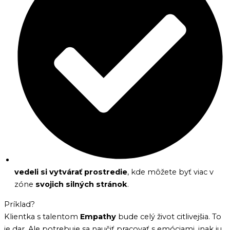
vedeli si vytvárať prostredie
, kde môžete byť viac v
zóne
svojich silných stránok
.
Príklad?
Klientka s talentom
Empathy
bude celý život citlivejšia. To
je dar. Ale potrebuje sa naučiť pracovať s emóciami, inak ju