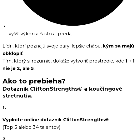
vyšší výkon a často aj predaj.
Lídri, ktorí poznajú svoje dary, lepšie chápu,
kým sa majú
obklopiť
.
Tím, ktorý si rozumie, dokáže vytvoriť prostredie, kde
1 + 1
nie je 2, ale 5
.
Ako to prebieha?
Dotazník CliftonStrengths® a koučingové
stretnutia.
1.
Vyplníte online dotazník CliftonStrengths®
(Top 5 alebo 34 talentov)
2.