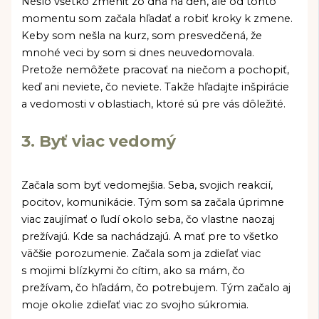
Nešlo všetko zmeniť zo dňa na deň, ale od tohto
momentu som začala hľadať a robiť kroky k zmene.
Keby som nešla na kurz, som presvedčená, že
mnohé veci by som si dnes neuvedomovala.
Pretože nemôžete pracovať na niečom a pochopiť,
keď ani neviete, čo neviete. Takže hľadajte inšpirácie
a vedomosti v oblastiach, ktoré sú pre vás dôležité.
3. Byť viac vedomý
Začala som byť vedomejšia. Seba, svojich reakcií,
pocitov, komunikácie. Tým som sa začala úprimne
viac zaujímať o ľudí okolo seba, čo vlastne naozaj
prežívajú. Kde sa nachádzajú. A mať pre to všetko
väčšie porozumenie. Začala som ja zdieľať viac
s mojimi blízkymi čo cítim, ako sa mám, čo
prežívam, čo hľadám, čo potrebujem. Tým začalo aj
moje okolie zdieľať viac zo svojho súkromia.