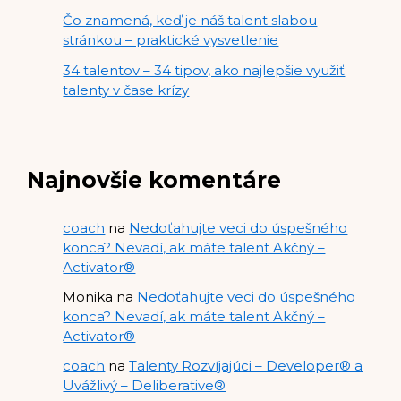
Čo znamená, keď je náš talent slabou
stránkou – praktické vysvetlenie
34 talentov – 34 tipov, ako najlepšie využiť
talenty v čase krízy
Najnovšie komentáre
coach
na
Nedoťahujte veci do úspešného
konca? Nevadí, ak máte talent Akčný –
Activator®
Monika
na
Nedoťahujte veci do úspešného
konca? Nevadí, ak máte talent Akčný –
Activator®
coach
na
Talenty Rozvíjajúci – Developer® a
Uvážlivý – Deliberative®