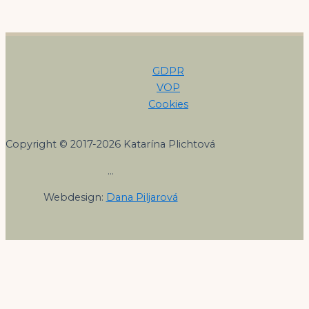
GDPR
VOP
Cookies
Copyright © 2017-2026 Katarína Plichtová
…
Webdesign:
Dana Piljarová