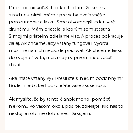
Dnes, po niekoľkých rokoch, cítim, že sme si
s rodinou bližší, máme pre seba oveľa väčšie
porozumenie a lásku. Sme otvorenejší jeden voči
druhému. Mám priateľa, s ktorým som šťastná.
S mojimi priateľmi zdieľame viac. A proces pokračuje
ďalej. Ak chceme, aby vzťahy fungovali, vydržali,
musíme na nich neustále pracovať. Ak chceme lásku
do svojho života, musíme ju v prvom rade začať
dávať.
Aké máte vzťahy vy? Prešli ste si niečim podobným?
Budem rada, keď pozdieľate vaše skúsenosti.
Ak myslíte, že by tento článok mohol pomôcť
niekomu vo vašom okolí, pošlite, zdieľajte. Nič nás to
nestojí a robíme dobrú vec. Ďakujem.