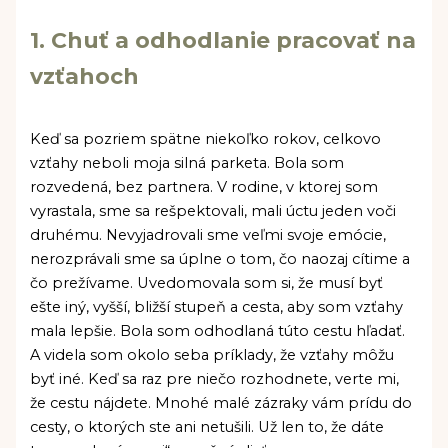
1. Chuť a odhodlanie pracovať na
vzťahoch
Keď sa pozriem spätne niekoľko rokov, celkovo
vzťahy neboli moja silná parketa. Bola som
rozvedená, bez partnera. V rodine, v ktorej som
vyrastala, sme sa rešpektovali, mali úctu jeden voči
druhému. Nevyjadrovali sme veľmi svoje emócie,
nerozprávali sme sa úplne o tom, čo naozaj cítime a
čo prežívame. Uvedomovala som si, že musí byť
ešte iný, vyšší, bližší stupeň a cesta, aby som vzťahy
mala lepšie. Bola som odhodlaná túto cestu hľadať.
A videla som okolo seba príklady, že vzťahy môžu
byť iné. Keď sa raz pre niečo rozhodnete, verte mi,
že cestu nájdete. Mnohé malé zázraky vám prídu do
cesty, o ktorých ste ani netušili. Už len to, že dáte