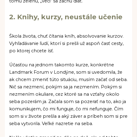
tomu zelenú, „veci“ sa začnú diať.
2. Knihy, kurzy, neustále učenie
Škola života, chuť čítania kníh, absolvovanie kurzov.
Vyhľadávanie ľudí, ktorí si prešli už aspoň časť cesty,
po ktorej chcete ísť.
Účasťou na jednom takomto kurze, konkrétne
Landmark Forum v Londýne, som si uvedomila, že
ak chcem zmeniť túto situáciu, musím začať od seba.
Nič sa nezmení, pokým sa ja nezmením. Pokým si
nezmením okuliare, cez ktoré sa na vzťahy okolo
seba pozerám ja. Začala som sa pozerať na to, ako ja
komunikujem, čo mi funguje, čo mi nefunguje. Čím
som si v živote prešla a aký záver a príbeh som si pre
seba vytvorila. Veľké nazretie na seba.