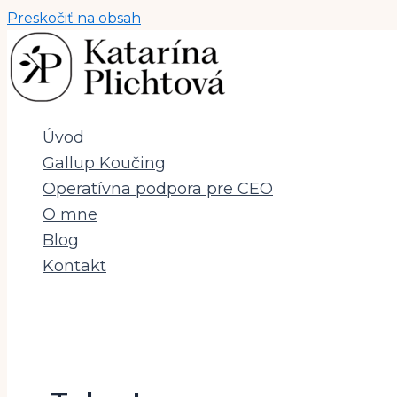
Preskočiť na obsah
Úvod
Gallup Koučing
Operatívna podpora pre CEO
O mne
Blog
Kontakt