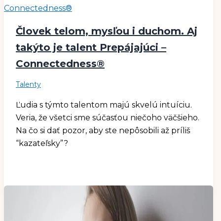
Človek telom, mysľou i duchom. Aj
takýto je talent Prepájajúci –
Connectedness®
Talenty
Ľudia s týmto talentom majú skvelú intuíciu.
Veria, že všetci sme súčasťou niečoho väčšieho.
Na čo si dať pozor, aby ste nepôsobili až príliš
“kazateľsky”?