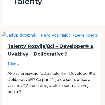
Talenty
Talenty Rozvíjajúci – Developer® a
Uvážlivý – Deliberative®
Talenty
Ako sa prejavujú ľudia s talentmi Developer® a
Deliberative®? Čo prinášajú do spolupráce a
vzťahov? Čo potrebujú, ako si spomalia svoj
posun?