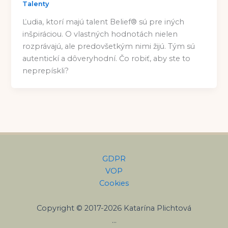
Talenty
Ľudia, ktorí majú talent Belief® sú pre iných
inšpiráciou. O vlastných hodnotách nielen
rozprávajú, ale predovšetkým nimi žijú. Tým sú
autentickí a dôveryhodní. Čo robiť, aby ste to
neprepískli?
GDPR
VOP
Cookies
Copyright © 2017-2026 Katarína Plichtová
…