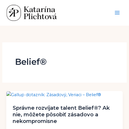
Preskočiť
na
obsah
Belief®
Správne rozvíjate talent Belief®? Ak
nie, môžete pôsobiť zásadovo a
nekompromisne