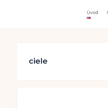
Preskočiť
na
Úvod
obsah
ciele