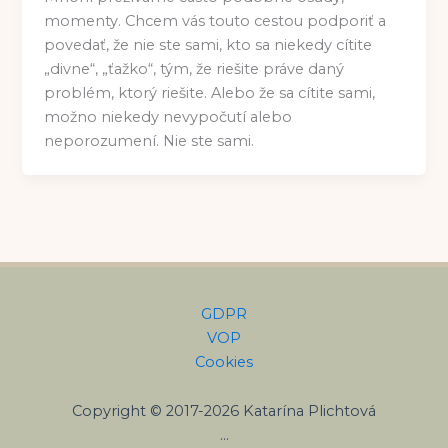
momenty. Chcem vás touto cestou podporiť a
povedať, že nie ste sami, kto sa niekedy cítite
„divne“, „ťažko“, tým, že riešite práve daný
problém, ktorý riešite. Alebo že sa cítite sami,
možno niekedy nevypočutí alebo
neporozumení. Nie ste sami.
GDPR
VOP
Cookies
Copyright © 2017-2026 Katarína Plichtová
…