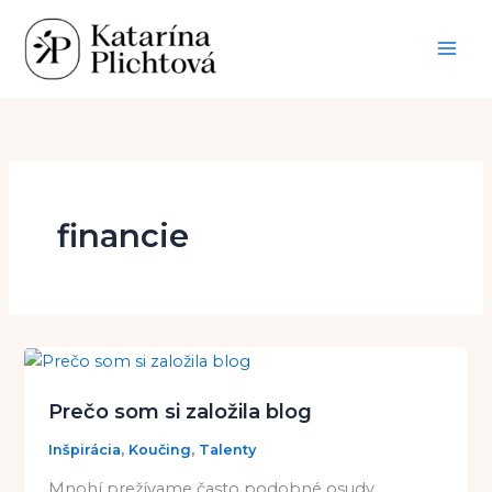
Preskočiť
na
obsah
financie
Prečo som si založila blog
,
,
Inšpirácia
Koučing
Talenty
Mnohí prežívame často podobné osudy,