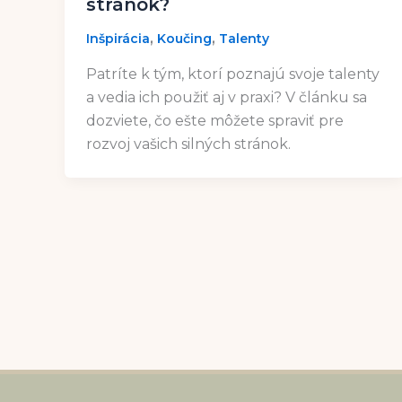
stránok?
,
,
Inšpirácia
Koučing
Talenty
Patríte k tým, ktorí poznajú svoje talenty
a vedia ich použiť aj v praxi? V článku sa
dozviete, čo ešte môžete spraviť pre
rozvoj vašich silných stránok.