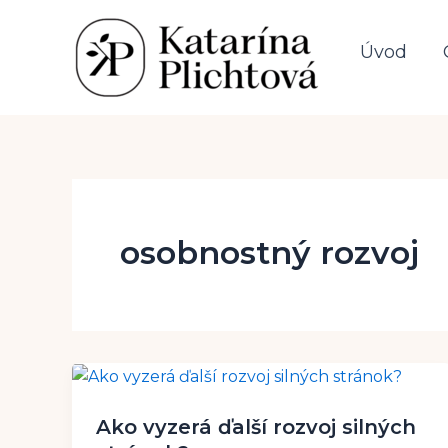
Preskočiť
na
Úvod
obsah
osobnostný rozvoj
Ako vyzerá ďalší rozvoj silných