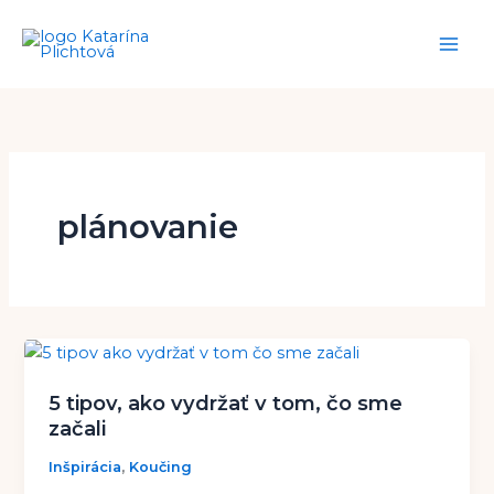
Preskočiť
na
obsah
plánovanie
5 tipov, ako vydržať v tom, čo sme
začali
,
Inšpirácia
Koučing