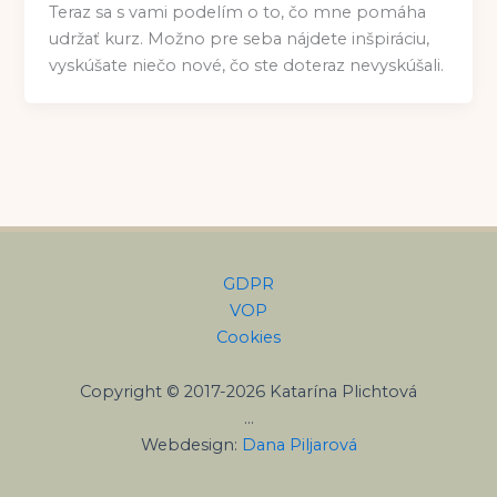
Teraz sa s vami podelím o to, čo mne pomáha
udržať kurz. Možno pre seba nájdete inšpiráciu,
vyskúšate niečo nové, čo ste doteraz nevyskúšali.
GDPR
VOP
Cookies
Copyright © 2017-2026 Katarína Plichtová
…
Webdesign:
Dana Piljarová