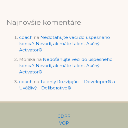
Najnovšie komentáre
coach
na
Nedoťahujte veci do úspešného
konca? Nevadí, ak máte talent Akčný –
Activator®
Monika
na
Nedoťahujte veci do úspešného
konca? Nevadí, ak máte talent Akčný –
Activator®
coach
na
Talenty Rozvíjajúci – Developer® a
Uvážlivý – Deliberative®
GDPR
VOP