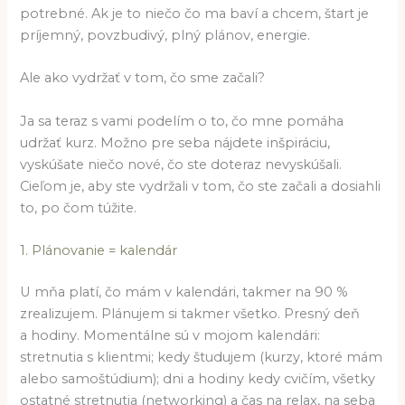
potrebné. Ak je to niečo čo ma baví a chcem, štart je
príjemný, povzbudivý, plný plánov, energie.
Ale ako vydržať v tom, čo sme začali?
Ja sa teraz s vami podelím o to, čo mne pomáha
udržať kurz. Možno pre seba nájdete inšpiráciu,
vyskúšate niečo nové, čo ste doteraz nevyskúšali.
Cieľom je, aby ste vydržali v tom, čo ste začali a dosiahli
to, po čom túžite.
1. Plánovanie = kalendár
U mňa platí, čo mám v kalendári, takmer na 90 %
zrealizujem. Plánujem si takmer všetko. Presný deň
a hodiny. Momentálne sú v mojom kalendári:
stretnutia s klientmi; kedy študujem (kurzy, ktoré mám
alebo samoštúdium); dni a hodiny kedy cvičím, všetky
ostatné stretnutia (networking) a čas na relax, na seba