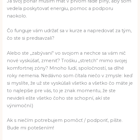
Ja svoj pohár musím mať v prvom rade plný, aby som
vedela poskytovať energiu, pomoc a podporu
naokolo.
Čo funguje vám udržať sa v kurze a napredovať za tým,
čo ste si predsavzali?
Alebo ste „zabývaní“ vo svojom a nechce sa vám nič
nové vyskúšať, zmeniť? Trošku „stretch“ mimo svojej
komfortnej zóny? Mnoho ľudí, spoločností, sa dlhé
roky nemenia. Nedávno som čítala niečo v zmysle: keď
si myslíte, že už ste vyskúšali všetko a všetko čo máte je
to najlepšie pre vás, to je znak momentu, že ste
nevideli ešte všetko čoho ste schopní, akí ste
výnimoční:)
Ak s niečím potrebujem pomôcť / podporiť, píšte.
Bude mi potešením!