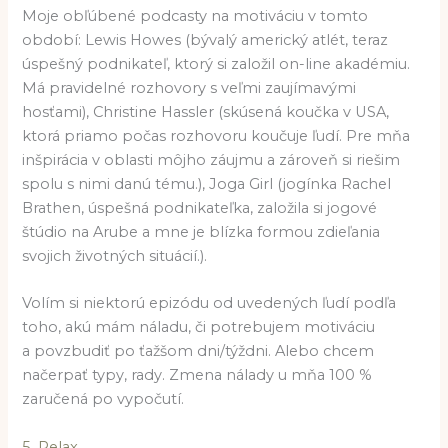
Moje obľúbené podcasty na motiváciu v tomto
období: Lewis Howes (bývalý americký atlét, teraz
úspešný podnikateľ, ktorý si založil on-line akadémiu.
Má pravidelné rozhovory s veľmi zaujímavými
hosťami), Christine Hassler (skúsená koučka v USA,
ktorá priamo počas rozhovoru koučuje ľudí. Pre mňa
inšpirácia v oblasti môjho záujmu a zároveň si riešim
spolu s nimi danú tému.), Joga Girl (jogínka Rachel
Brathen, úspešná podnikateľka, založila si jogové
štúdio na Arube a mne je blízka formou zdieľania
svojich životných situácií.).
Volím si niektorú epizódu od uvedených ľudí podľa
toho, akú mám náladu, či potrebujem motiváciu
a povzbudiť po ťažšom dni/týždni. Alebo chcem
načerpať typy, rady. Zmena nálady u mňa 100 %
zaručená po vypočutí.
5. Relax