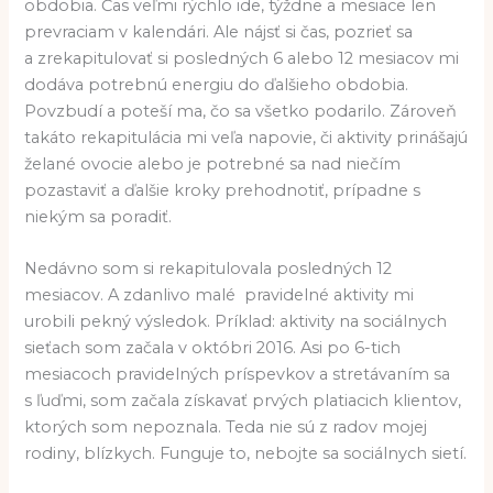
obdobia. Čas veľmi rýchlo ide, týždne a mesiace len
prevraciam v kalendári. Ale nájsť si čas, pozrieť sa
a zrekapitulovať si posledných 6 alebo 12 mesiacov mi
dodáva potrebnú energiu do ďalšieho obdobia.
Povzbudí a poteší ma, čo sa všetko podarilo. Zároveň
takáto rekapitulácia mi veľa napovie, či aktivity prinášajú
želané ovocie alebo je potrebné sa nad niečím
pozastaviť a ďalšie kroky prehodnotiť, prípadne s
niekým sa poradiť.
Nedávno som si rekapitulovala posledných 12
mesiacov. A zdanlivo malé pravidelné aktivity mi
urobili pekný výsledok. Príklad: aktivity na sociálnych
sieťach som začala v októbri 2016. Asi po 6-tich
mesiacoch pravidelných príspevkov a stretávaním sa
s ľuďmi, som začala získavať prvých platiacich klientov,
ktorých som nepoznala. Teda nie sú z radov mojej
rodiny, blízkych. Funguje to, nebojte sa sociálnych sietí.