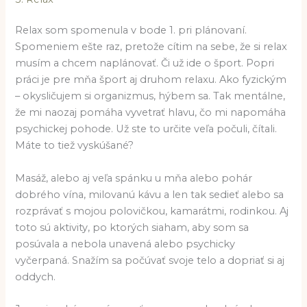
Relax som spomenula v bode 1. pri plánovaní.
Spomeniem ešte raz, pretože cítim na sebe, že si relax
musím a chcem naplánovať. Či už ide o šport. Popri
práci je pre mňa šport aj druhom relaxu. Ako fyzickým
– okysličujem si organizmus, hýbem sa. Tak mentálne,
že mi naozaj pomáha vyvetrať hlavu, čo mi napomáha
psychickej pohode. Už ste to určite veľa počuli, čítali.
Máte to tiež vyskúšané?
Masáž, alebo aj veľa spánku u mňa alebo pohár
dobrého vína, milovanú kávu a len tak sedieť alebo sa
rozprávať s mojou polovičkou, kamarátmi, rodinkou. Aj
toto sú aktivity, po ktorých siaham, aby som sa
posúvala a nebola unavená alebo psychicky
vyčerpaná. Snažím sa počúvať svoje telo a dopriať si aj
oddych.