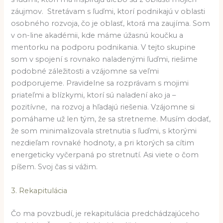
záujmov. Stretávam s ľuďmi, ktorí podnikajú v oblasti
osobného rozvoja, čo je oblasť, ktorá ma zaujíma. Som
v on-line akadémii, kde máme úžasnú koučku a
mentorku na podporu podnikania. V tejto skupine
som v spojení s rovnako naladenými ľuďmi, riešime
podobné záležitosti a vzájomne sa veľmi
podporujeme. Pravidelne sa rozprávam s mojimi
priateľmi a blízkymi, ktorí sú naladení ako ja –
pozitívne, na rozvoj a hľadajú riešenia. Vzájomne si
pomáhame už len tým, že sa stretneme. Musím dodať,
že som minimalizovala stretnutia s ľuďmi, s ktorými
nezdieľam rovnaké hodnoty, a pri ktorých sa cítim
energeticky vyčerpaná po stretnutí. Asi viete o čom
píšem. Svoj čas si vážim.
3. Rekapitulácia
Čo ma povzbudí, je rekapitulácia predchádzajúceho