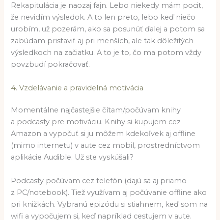
Rekapitulácia je naozaj fajn. Lebo niekedy mám pocit,
že nevidím výsledok. A to len preto, lebo keď niečo
urobím, už pozerám, ako sa posunúť ďalej a potom sa
zabúdam pristaviť aj pri menších, ale tak dôležitých
výsledkoch na začiatku. A to je to, čo ma potom vždy
povzbudí pokračovať.
4. Vzdelávanie a pravidelná motivácia
Momentálne najčastejšie čítam/počúvam knihy
a podcasty pre motiváciu. Knihy si kupujem cez
Amazon a vypočuť si ju môžem kdekoľvek aj offline
(mimo internetu) v aute cez mobil, prostredníctvom
aplikácie Audible. Už ste vyskúšali?
Podcasty počúvam cez telefón (dajú sa aj priamo
z PC/notebook). Tiež využívam aj počúvanie offline ako
pri knižkách. Vybranú epizódu si stiahnem, keď som na
wifi a vypočujem si, keď napríklad cestujem v aute.