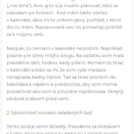
(„me time“). Ano, aj to si ja musím plánovať, lebo sa
zabúdam pri knihách. Keď mám takto všetko
v kalendári, dáva mi to celkom jasný prehľad, v ktoré
dni čo mám. Naplanované veci mi pomahajú priblížiť
sa k môjmu cieľu.
Naopak, čo nemám v kalendári neurobím. Napríklad
písanie pre účely môjho blogu. Na začiatku som mala
pravidelne deň, hodinu, kedy píšem. Nemám to teraz
v kalendári a stalo sa mi, že som vyše mesiaca
nenapísala žiadny článok. Tak sa teraz pozriem do
kalendára a nájdem si priestor/čas, aby som mohla
pokračovať ako som si pôvodne naplánovala. Verejný
záväzok si dávam pred vami.
2. Spoločnosť rovnako naladených ľudí
Tento bod je veľmi dôležitý. Pravidelne sa stretávam
s ľuďmi, ktorí ma inšpirujú alebo sú z oblasti mojich