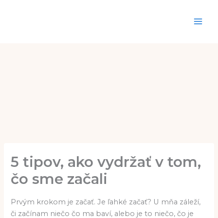
Preskočiť
na
obsah
5 tipov, ako vydržať v tom,
čo sme začali
Prvým krokom je začať. Je ľahké začať? U mňa záleží,
či začínam niečo čo ma baví, alebo je to niečo, čo je