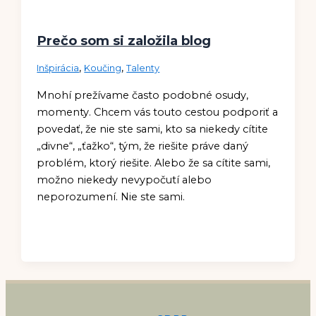
Prečo som si založila blog
,
,
Inšpirácia
Koučing
Talenty
Mnohí prežívame často podobné osudy,
momenty. Chcem vás touto cestou podporiť a
povedať, že nie ste sami, kto sa niekedy cítite
„divne“, „ťažko“, tým, že riešite práve daný
problém, ktorý riešite. Alebo že sa cítite sami,
možno niekedy nevypočutí alebo
neporozumení. Nie ste sami.