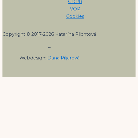
GDPR
VOP
Cookies
Copyright © 2017-2026 Katarína Plichtová
…
Webdesign:
Dana Piljarová