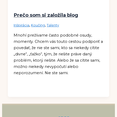
Prečo som si založila blog
,
,
Inšpirácia
Koučing
Talenty
Mnohí prežívame často podobné osudy,
momenty. Chcem vás touto cestou podporiť a
povedať, že nie ste sami, kto sa niekedy cítite
„divne“, „ťažko“, tým, že riešite práve daný
problém, ktorý riešite. Alebo že sa cítite sami,
možno niekedy nevypočutí alebo
neporozumení. Nie ste sami.