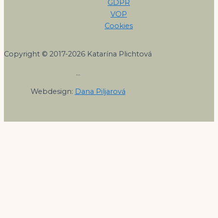
GDPR
VOP
Cookies
Copyright © 2017-2026 Katarína Plichtová
…
Webdesign:
Dana Piljarová