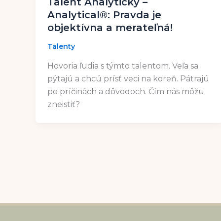
Talent Analytický –
Analytical®: Pravda je
objektívna a merateľná!
Talenty
Hovoria ľudia s týmto talentom. Veľa sa
pýtajú a chcú prísť veci na koreň. Pátrajú
po príčinách a dôvodoch. Čím nás môžu
zneistiť?