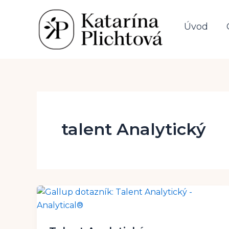
Preskočiť
na
Úvod
obsah
talent Analytický