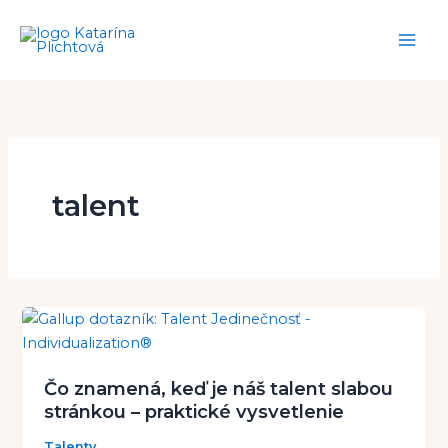
Preskočiť
na
obsah
talent
Čo znamená, keď je náš talent slabou
stránkou – praktické vysvetlenie
Talenty