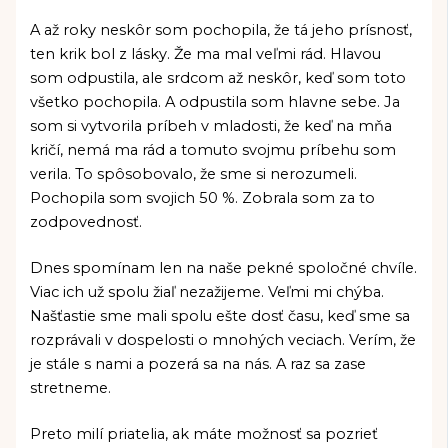
A až roky neskôr som pochopila, že tá jeho prísnosť,
ten krik bol z lásky. Že ma mal veľmi rád. Hlavou
som odpustila, ale srdcom až neskôr, keď som toto
všetko pochopila. A odpustila som hlavne sebe. Ja
som si vytvorila príbeh v mladosti, že keď na mňa
kričí, nemá ma rád a tomuto svojmu príbehu som
verila. To spôsobovalo, že sme si nerozumeli.
Pochopila som svojich 50 %. Zobrala som za to
zodpovednosť.
Dnes spomínam len na naše pekné spoločné chvíle.
Viac ich už spolu žiaľ nezažijeme. Veľmi mi chýba.
Našťastie sme mali spolu ešte dosť času, keď sme sa
rozprávali v dospelosti o mnohých veciach. Verím, že
je stále s nami a pozerá sa na nás. A raz sa zase
stretneme.
Preto milí priatelia, ak máte možnosť sa pozrieť