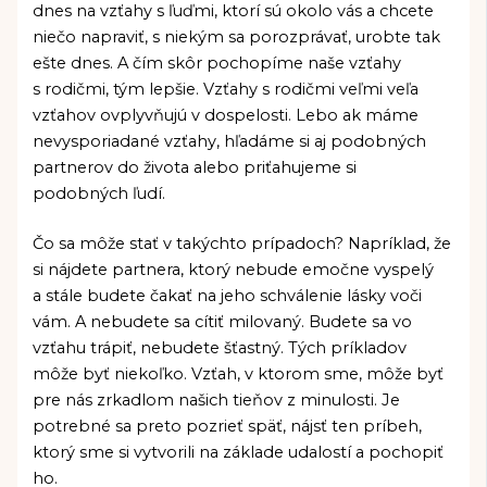
dnes na vzťahy s ľuďmi, ktorí sú okolo vás a chcete
niečo napraviť, s niekým sa porozprávať, urobte tak
ešte dnes. A čím skôr pochopíme naše vzťahy
s rodičmi, tým lepšie. Vzťahy s rodičmi veľmi veľa
vzťahov ovplyvňujú v dospelosti. Lebo ak máme
nevysporiadané vzťahy, hľadáme si aj podobných
partnerov do života alebo priťahujeme si
podobných ľudí.
Čo sa môže stať v takýchto prípadoch? Napríklad, že
si nájdete partnera, ktorý nebude emočne vyspelý
a stále budete čakať na jeho schválenie lásky voči
vám. A nebudete sa cítiť milovaný. Budete sa vo
vzťahu trápiť, nebudete šťastný. Tých príkladov
môže byť niekoľko. Vzťah, v ktorom sme, môže byť
pre nás zrkadlom našich tieňov z minulosti. Je
potrebné sa preto pozrieť späť, nájsť ten príbeh,
ktorý sme si vytvorili na základe udalostí a pochopiť
ho.