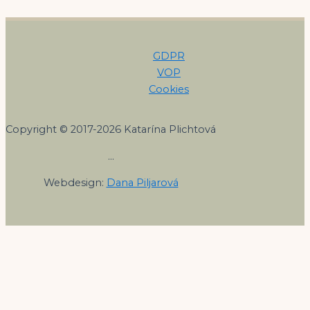
GDPR
VOP
Cookies
Copyright © 2017-2026 Katarína Plichtová
…
Webdesign:
Dana Piljarová