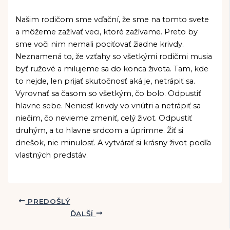
Našim rodičom sme vďační, že sme na tomto svete
a môžeme zažívať veci, ktoré zažívame. Preto by
sme voči nim nemali pociťovať žiadne krivdy.
Neznamená to, že vzťahy so všetkými rodičmi musia
byť ružové a milujeme sa do konca života. Tam, kde
to nejde, len prijať skutočnosť aká je, netrápiť sa.
Vyrovnať sa časom so všetkým, čo bolo. Odpustiť
hlavne sebe. Neniesť krivdy vo vnútri a netrápiť sa
niečim, čo nevieme zmeniť, celý život. Odpustiť
druhým, a to hlavne srdcom a úprimne. Žiť si
dnešok, nie minulosť. A vytvárať si krásny život podľa
vlastných predstáv.
PREDOŠLÝ
ĎALŠÍ