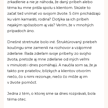
zrkadlenie a nie je náhoda, že daný príbeh alebo
téma ku mne prišla spolu s klientom. Skúste to
začať tiež vnímať vo svojom živote. S čím prichádzajú
ku vám kamaráti, rodina? Dotýka sa ich príbeh
nejakým spôsobom aj vás? Verím, že v mnohých
prípadoch áno.
Dnešné stretnutie bolo iné. Štruktúrovaný priebeh
koučingu sme zamenili na rozhovor a vzájomné
zdieľanie. Rada zdieľam svoje príbehy zo svojho
života, pretože aj mne zdieľanie od iných veľmi
v minulosti i dnes pomáhajú. A naučila som sa, že ja
takto pre priateľov, blízkych a klientov otvorím
niečo, čo s nimi rezonuje, niečo čo môže aj im
v živote pomôcť.
Jedna z tém, o ktorej sme sa dnes rozprávali, bola
téma otec.