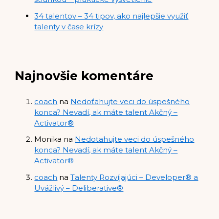
34 talentov – 34 tipov, ako najlepšie využiť
talenty v čase krízy
Najnovšie komentáre
coach
na
Nedoťahujte veci do úspešného
konca? Nevadí, ak máte talent Akčný –
Activator®
Monika
na
Nedoťahujte veci do úspešného
konca? Nevadí, ak máte talent Akčný –
Activator®
coach
na
Talenty Rozvíjajúci – Developer® a
Uvážlivý – Deliberative®