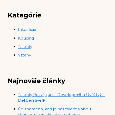
Kategórie
Inšpirácia
Koučing
Talenty
Vzťahy
Najnovšie články
Talenty Rozvíjajúci – Developer® a Uvážlivý –
Deliberative®
Čo znamená, keď je náš talent slabou
stránkou – praktické vysvetlenie