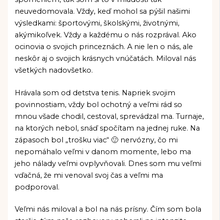
neuvedomovala. Vždy, keď mohol sa pýšil našimi
výsledkami: športovými, školskými, životnými,
akýmikoľvek. Vždy a každému o nás rozprával. Ako
ocinovia o svojich princeznách. A nie len o nás, ale
neskôr aj o svojich krásnych vnúčatách. Miloval nás
všetkých nadovšetko.
Hrávala som od detstva tenis. Napriek svojim
povinnostiam, vždy bol ochotný a veľmi rád so
mnou všade chodil, cestoval, sprevádzal ma. Turnaje,
na ktorých nebol, snáď spočítam na jednej ruke. Na
zápasoch bol „trošku viac“ 🙂 nervózny, čo mi
nepomáhalo veľmi v danom momente, lebo ma
jeho nálady veľmi ovplyvňovali. Dnes som mu veľmi
vďačná, že mi venoval svoj čas a veľmi ma
podporoval.
Veľmi nás miloval a bol na nás prísny. Čím som bola