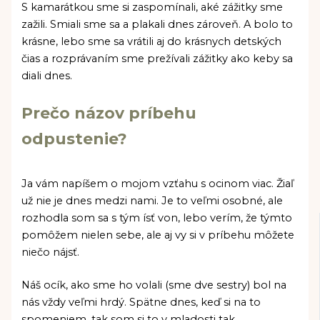
S kamarátkou sme si zaspomínali, aké zážitky sme
zažili. Smiali sme sa a plakali dnes zároveň. A bolo to
krásne, lebo sme sa vrátili aj do krásnych detských
čias a rozprávaním sme prežívali zážitky ako keby sa
diali dnes.
Prečo názov príbehu
odpustenie?
Ja vám napíšem o mojom vzťahu s ocinom viac. Žiaľ
už nie je dnes medzi nami. Je to veľmi osobné, ale
rozhodla som sa s tým ísť von, lebo verím, že týmto
pomôžem nielen sebe, ale aj vy si v príbehu môžete
niečo nájsť.
Náš ocík, ako sme ho volali (sme dve sestry) bol na
nás vždy veľmi hrdý. Spätne dnes, keď si na to
spomeniem, tak som si to v mladosti tak