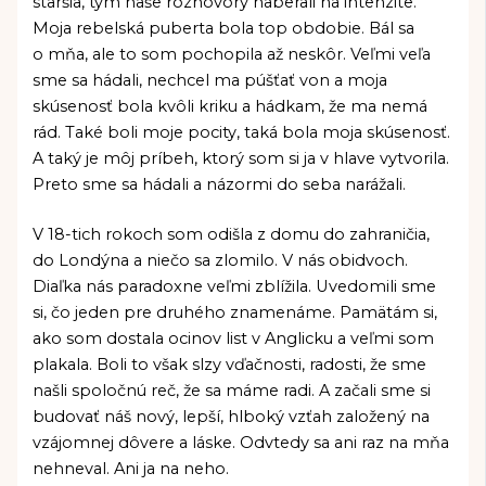
staršia, tým naše rozhovory naberali na intenzite.
Moja rebelská puberta bola top obdobie. Bál sa
o mňa, ale to som pochopila až neskôr. Veľmi veľa
sme sa hádali, nechcel ma púšťať von a moja
skúsenosť bola kvôli kriku a hádkam, že ma nemá
rád. Také boli moje pocity, taká bola moja skúsenosť.
A taký je môj príbeh, ktorý som si ja v hlave vytvorila.
Preto sme sa hádali a názormi do seba narážali.
V 18-tich rokoch som odišla z domu do zahraničia,
do Londýna a niečo sa zlomilo. V nás obidvoch.
Diaľka nás paradoxne veľmi zblížila. Uvedomili sme
si, čo jeden pre druhého znamenáme. Pamätám si,
ako som dostala ocinov list v Anglicku a veľmi som
plakala. Boli to však slzy vďačnosti, radosti, že sme
našli spoločnú reč, že sa máme radi. A začali sme si
budovať náš nový, lepší, hlboký vzťah založený na
vzájomnej dôvere a láske. Odvtedy sa ani raz na mňa
nehneval. Ani ja na neho.