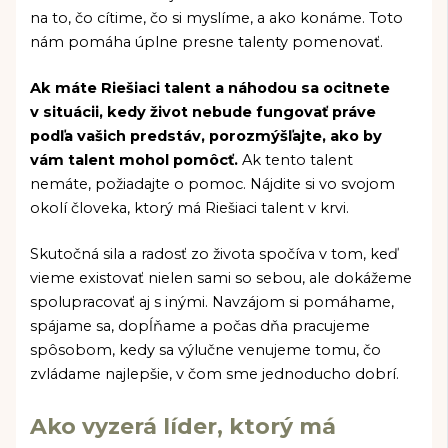
na to, čo cítime, čo si myslíme, a ako konáme. Toto
nám pomáha úplne presne talenty pomenovať.
Ak máte Riešiaci talent a náhodou sa ocitnete
v situácii, kedy život nebude fungovať práve
podľa vašich predstáv, porozmýšľajte, ako by
vám talent mohol pomôcť.
Ak tento talent
nemáte, požiadajte o pomoc. Nájdite si vo svojom
okolí človeka, ktorý má Riešiaci talent v krvi.
Skutočná sila a radosť zo života spočíva v tom, keď
vieme existovať nielen sami so sebou, ale dokážeme
spolupracovať aj s inými. Navzájom si pomáhame,
spájame sa, dopĺňame a počas dňa pracujeme
spôsobom, kedy sa výlučne venujeme tomu, čo
zvládame najlepšie, v čom sme jednoducho dobrí.
Ako vyzerá líder, ktorý má