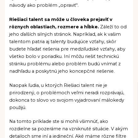
návody ako problém „opraviť“.
Riešiaci talent sa môže u človeka prejaviť v
rôznych oblastiach, rozmere a hĺbke.
Záleží to od
jeho ďalších silných stránok. Napríklad, ak k vašim
talentom patria aj talenty budujúce vzťahy, skôr
budete hľadať riešenia pre medziľudské vzťahy, aby
všetko bolo v poriadku. Iní môžu riešiť technickú
stránku problému alebo problém budú vnímať z
nadhľadu a poskytnú jeho koncepčné riešenie.
Naopak ľudia, u ktorých Riešiaci talent nie je
prirodzený, o problémoch veľmi neradi rozprávajú,
dokonca to slovo vo svojom vyjadrovaní málokedy
použijú.
Na tomto príklade ste si mohli všimnúť, ako
rozdielne sa pozeráme na vzniknuté situácie. V akým
detailoch sme iní a jedineční. Aké máme rôzne filtre