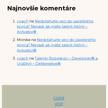
Najnovšie komentáre
coach
na
Nedoťahujte veci do úspešného
konca? Nevadí, ak máte talent Akčný –
Activator®
Monika
na
Nedoťahujte veci do úspešného
konca? Nevadí, ak máte talent Akčný –
Activator®
coach
na
Talenty Rozvíjajúci – Developer® a
Uvážlivý – Deliberative®
GDPR
VOP