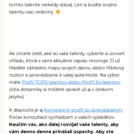
tomto talente niekedy stáva). Len si buďte svojho
talentu viac vedomý.
Ak chcete zistiť, aké sú vaše talenty,
vyberte si úroveň
vhľadu, ktorá s vami aktuálne najviac rezonuje. Či už
hľadáte základnú mapu svojich darov, alebo hĺbkový
rozbor a sprevádzanie k vašej autenticite. Na výber
máte
Profil TOP5 talentov alebo Profil 34 talentov
(oba dotazníky si môžete spraviť už aj v českom
jazyku)
.
K dispozícii je aj
Komplexný profil so sprevádzaním
.
Počas konzultácií vychádzam z vašich výsledkov.
Naučím vás, ako ďalej rozvíjať vaše talenty, aby
vám denno denne prinášali úspechy. Aby ste