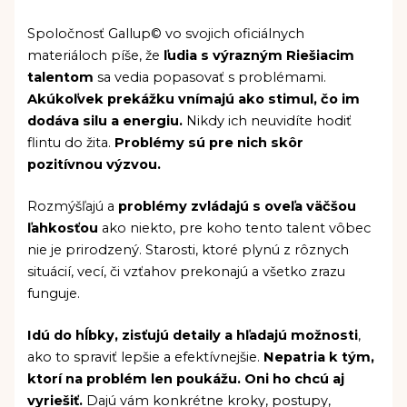
Spoločnosť Gallup© vo svojich oficiálnych
materiáloch píše, že
ľudia s výrazným Riešiacim
talentom
sa vedia popasovať s problémami.
Akúkoľvek prekážku vnímajú ako stimul, čo im
dodáva silu a energiu.
Nikdy ich neuvidíte hodiť
flintu do žita.
Problémy sú pre nich skôr
pozitívnou výzvou.
Rozmýšľajú a
problémy zvládajú s oveľa väčšou
ľahkosťou
ako niekto, pre koho tento talent vôbec
nie je prirodzený. Starosti, ktoré plynú z rôznych
situácií, vecí, či vzťahov prekonajú a všetko zrazu
funguje.
Idú do hĺbky, zisťujú detaily a hľadajú možnosti
,
ako to spraviť lepšie a efektívnejšie.
Nepatria k tým,
ktorí na problém len poukážu. Oni ho chcú aj
vyriešiť.
Dajú vám konkrétne kroky, postupy,