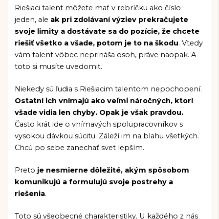
Riešiaci talent môžete mať v rebríčku ako číslo
jeden, ale
ak pri zdolávaní výziev prekračujete
svoje limity a dostávate sa do pozície, že chcete
riešiť všetko a všade, potom je to na škodu
. Vtedy
vám talent vôbec neprináša osoh, práve naopak. A
toto si musíte uvedomiť.
Niekedy sú ľudia s Riešiacim talentom nepochopení.
Ostatní ich vnímajú ako veľmi náročných, ktorí
všade vidia len chyby. Opak je však pravdou.
Často krát ide o vnímavých spolupracovníkov s
vysokou dávkou súcitu. Záleží im na blahu všetkých.
Chcú po sebe zanechať svet lepším.
Preto
je nesmierne dôležité, akým spôsobom
komunikujú a formulujú svoje postrehy a
riešenia
.
Toto sú všeobecné charakteristiky. U každého z nás