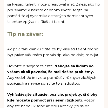
sa Riešiaci talent môže prejavovať ináč. Záleží, ako ho
používame v našom dennom živote. Majte na
pamäti, že aj dynamika ostatných dominantných
talentov vplýva na Riešiaci talent.
Tip na záver:
Ak pri čítaní článku cítite, že by Riešiaci talent mohol
byť práve váš, mám pre vás tip, ako ho ďalej rozvíjať.
Hovorte o svojom talente.
Nebojte sa ľuďom vo
vašom okolí povedať, že radi riešite problémy.
Aby vedeli, že im viete pomôcť v rôznych zložitých
situáciách a navyše spravíte to s radosťou.
Vyhľadávajte situácie, pozície, projekty, či úlohy,
kde môžete pomôcť pri riešení ťažkostí.
Pozor,
aby ste neboli k sebe až príliš kritický (čo sa pri