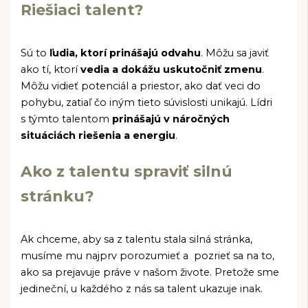
Riešiaci talent?
Sú to
ľudia, ktorí prinášajú odvahu
. Môžu sa javiť
ako tí, ktorí
vedia a dokážu uskutočniť zmenu
.
Môžu vidieť potenciál a priestor, ako dať veci do
pohybu, zatiaľ čo iným tieto súvislosti unikajú. Lídri
s týmto talentom
prinášajú v náročných
situáciách riešenia a energiu
.
Ako z talentu spraviť silnú
stránku?
Ak chceme, aby sa z talentu stala silná stránka,
musíme mu najprv porozumieť a pozrieť sa na to,
ako sa prejavuje práve v našom živote. Pretože sme
jedineční, u každého z nás sa talent ukazuje inak.