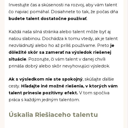
Investujte čas a skúsenosti na rozvoj, aby vám talent
čo najviac pomáhal. Dosiahnete to tak, že počas dňa
budete talent dostatočne používať
.
Každá naša silná stránka alebo talent môže byť aj
našou slabinou. Dochádza k tomu vtedy, ak je talent
nezvládnutý alebo ho až príliš používame. Preto
je
dôležité skôr sa zamerať na výsledok riešenej
situácie
. Pozorujte, či vám talent v danej chvíli
prináša dobrý alebo skôr nevyhovujúci výsledok.
Ak s výsledkom nie ste spokojný
, skúšajte ďalšie
cesty.
Hľadajte iné možné riešenia, v ktorých vám
talent prinesie pozitívny efekt.
V tom spočíva
práca s každým jedným talentom.
Úskalia Riešiaceho talentu