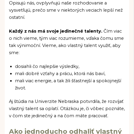
Opisujú nás, ovplyvňujú naše rozhodovanie a
vysvetľujú, prečo sme v niektorých veciach lepší než
ostatní.
Každý z nás má svoje jedinečné talenty.
Čím viac
o nich vieme, tým viac rozumieme, vďaka čomu sme
tak výnimoční. Vieme, ako vlastný talent využiť, aby
sme:
dosiahli čo najlepšie výsledky,
mali dobré vzťahy a prácu, ktorá nás baví,
mali viac energie, a tak žili šťastnejší a spokojnejší
život.
Aj štúdia na Univerzite Nebraska potvrdila, že rozvíjať
vlastný talent sa oplatí. Otázkou je, či vôbec poznáte,
v čom ste jedinečný a na čom máte pracovať.
Ako jednoducho odhaliť vlastný