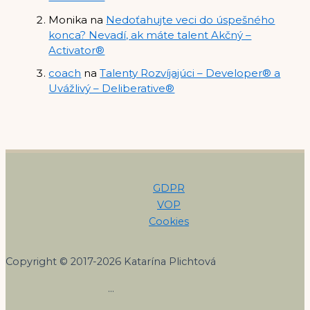
Monika
na
Nedoťahujte veci do úspešného
konca? Nevadí, ak máte talent Akčný –
Activator®
coach
na
Talenty Rozvíjajúci – Developer® a
Uvážlivý – Deliberative®
GDPR
VOP
Cookies
Copyright © 2017-2026 Katarína Plichtová
…