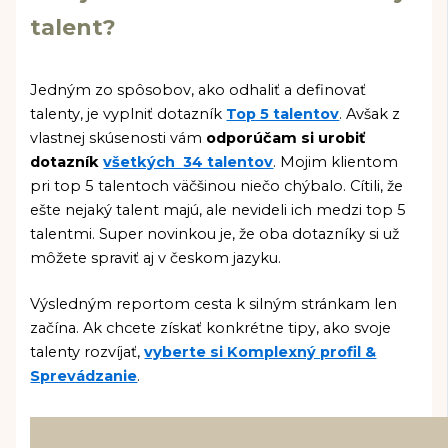
talent?
Jedným zo spôsobov, ako odhaliť a definovať
talenty, je vyplniť dotazník
Top 5 talentov
. Avšak z
vlastnej skúsenosti vám
odporúčam si urobiť
dotazník
všetkých 34 talentov
. Mojim klientom
pri top 5 talentoch väčšinou niečo chýbalo. Cítili, že
ešte nejaký talent majú, ale nevideli ich medzi top 5
talentmi. Super novinkou je, že oba dotazníky si
už
môžete spraviť aj v českom jazyku.
Výsledným reportom cesta k silným stránkam len
začína. Ak chcete získať konkrétne tipy, ako svoje
talenty rozvíjať,
vyberte si
Komplexný profil &
Sprevádzanie
.