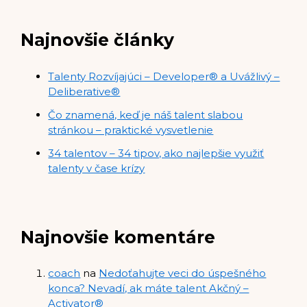
Najnovšie články
Talenty Rozvíjajúci – Developer® a Uvážlivý –
Deliberative®
Čo znamená, keď je náš talent slabou
stránkou – praktické vysvetlenie
34 talentov – 34 tipov, ako najlepšie využiť
talenty v čase krízy
Najnovšie komentáre
coach
na
Nedoťahujte veci do úspešného
konca? Nevadí, ak máte talent Akčný –
Activator®