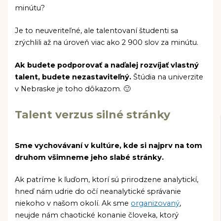
minútu?
Je to neuveriteľné, ale talentovaní študenti sa
zrýchlili až na úroveň viac ako 2 900 slov za minútu.
Ak budete podporovať a naďalej rozvíjať vlastný
talent, budete nezastaviteľný.
Štúdia na univerzite
v Nebraske je toho dôkazom. 🙂
Talent verzus silné stránky
Sme vychovávaní v kultúre, kde si najprv na tom
druhom všimneme jeho slabé stránky.
Ak patríme k ľuďom, ktorí sú prirodzene analytickí,
hneď nám udrie do očí neanalytické správanie
niekoho v našom okolí. Ak sme
organizovaný
,
neujde nám chaotické konanie človeka, ktorý