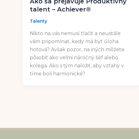
Ako sa prejavuje Produktívny
talent – Achiever®
Talenty
Nikto na vás nemusí tlačiť a neustále
vám pripomínať, kedy má byť úloha
hotová? Avšak pozor, na iných môžete
pôsobiť ako veľmi náročný šéf alebo
kolega. Ako s tým naložiť, aby vzťahy v
tíme boli harmonické?