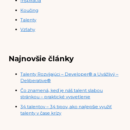
Inšpirácia
Koučing
Talenty
Vzťahy
Najnovšie články
Talenty Rozvíjajúci – Developer® a Uvážlivý –
Deliberative®
Čo znamená, keď je náš talent slabou
stránkou – praktické vysvetlenie
34 talentov – 34 tipov, ako najlepšie využiť
talenty v čase krízy