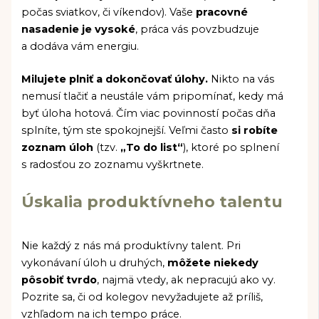
počas sviatkov, či víkendov). Vaše
pracovné
nasadenie je vysoké
, práca vás povzbudzuje
a dodáva vám energiu.
Milujete plniť a dokončovať úlohy.
Nikto na vás
nemusí tlačiť a neustále vám pripomínať, kedy má
byť úloha hotová. Čím viac povinností počas dňa
splníte, tým ste spokojnejší. Veľmi často
si robíte
zoznam úloh
(tzv.
„To do list“
), ktoré po splnení
s radosťou zo zoznamu vyškrtnete.
Úskalia produktívneho talentu
Nie každý z nás má produktívny talent. Pri
vykonávaní úloh u druhých,
môžete niekedy
pôsobiť tvrdo
, najmä vtedy, ak nepracujú ako vy.
Pozrite sa, či od kolegov nevyžadujete až príliš,
vzhľadom na ich tempo práce.