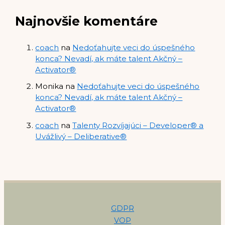
Najnovšie komentáre
coach
na
Nedoťahujte veci do úspešného
konca? Nevadí, ak máte talent Akčný –
Activator®
Monika
na
Nedoťahujte veci do úspešného
konca? Nevadí, ak máte talent Akčný –
Activator®
coach
na
Talenty Rozvíjajúci – Developer® a
Uvážlivý – Deliberative®
GDPR
VOP