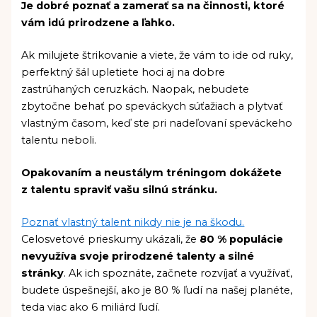
Je dobré poznať a zamerať sa na činnosti, ktoré
vám idú prirodzene a ľahko.
Ak milujete štrikovanie a viete, že vám to ide od ruky,
perfektný šál upletiete hoci aj na dobre
zastrúhaných ceruzkách. Naopak, nebudete
zbytočne behať po speváckych súťažiach a plytvať
vlastným časom, keď ste pri nadeľovaní speváckeho
talentu neboli.
Opakovaním a neustálym tréningom dokážete
z talentu spraviť vašu silnú stránku.
Poznať vlastný talent nikdy nie je na škodu.
Celosvetové prieskumy ukázali, že
80 % populácie
nevyužíva svoje prirodzené talenty a silné
stránky
. Ak ich spoznáte, začnete rozvíjať a využívať,
budete úspešnejší, ako je 80 % ľudí na našej planéte,
teda viac ako 6 miliárd ľudí.