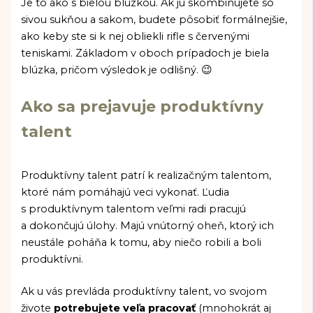
Je to ako s bielou blúzkou. Ak ju skombinujete so
sivou sukňou a sakom, budete pôsobiť formálnejšie,
ako keby ste si k nej obliekli rifle s červenými
teniskami. Základom v oboch prípadoch je biela
blúzka, pričom výsledok je odlišný. 😉
Ako sa prejavuje produktívny
talent
Produktívny talent patrí k realizačným talentom,
ktoré nám pomáhajú veci vykonať. Ľudia
s produktívnym talentom veľmi radi pracujú
a dokončujú úlohy. Majú vnútorný oheň, ktorý ich
neustále poháňa k tomu, aby niečo robili a boli
produktívni.
Ak u vás prevláda produktívny talent, vo svojom
živote
potrebujete veľa pracovať
(mnohokrát aj