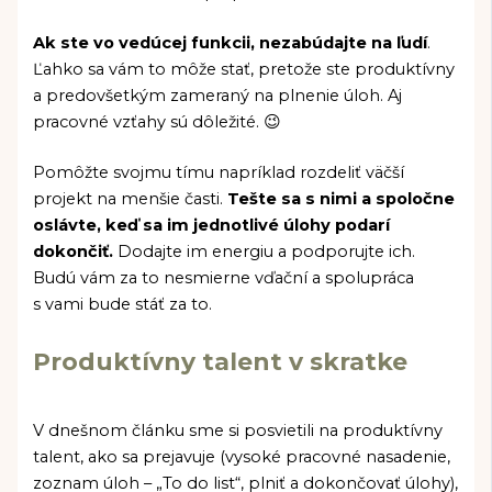
Ak ste vo vedúcej funkcii,
nezabúdajte na ľudí
.
Ľahko sa vám to môže stať, pretože ste produktívny
a predovšetkým zameraný na plnenie úloh. Aj
pracovné vzťahy sú dôležité. 😉
Pomôžte svojmu tímu napríklad rozdeliť väčší
projekt na menšie časti.
Tešte sa s nimi a spoločne
oslávte, keď sa im jednotlivé úlohy podarí
dokončiť.
Dodajte im energiu a podporujte ich.
Budú vám za to nesmierne vďační a spolupráca
s vami bude stáť za to.
Produktívny talent v skratke
V dnešnom článku sme si posvietili na produktívny
talent, ako sa prejavuje (vysoké pracovné nasadenie,
zoznam úloh – „To do list“, plniť a dokončovať úlohy),