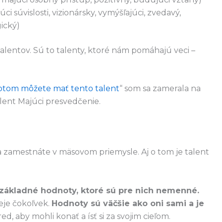
úci súvislosti, vizionársky, vymýšľajúci, zvedavý,
gický)
alentov. Sú to talenty, ktoré nám pomáhajú veci –
otom môžete mať tento talent
“ som sa zamerala na
lent Majúci presvedčenie.
sa zamestnáte v mäsovom priemysle. Aj o tom je talent
 základné hodnoty, ktoré sú pre nich nemenné.
eje čokoľvek.
Hodnoty sú väčšie ako oni sami a je
d, aby mohli konať a ísť si za svojim cieľom.