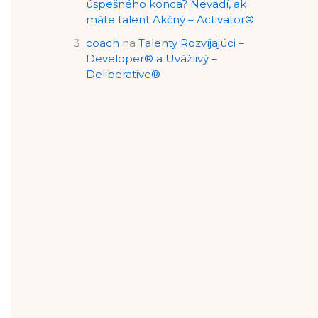
úspešného konca? Nevadí, ak
máte talent Akčný – Activator®
coach
na
Talenty Rozvíjajúci –
Developer® a Uvážlivý –
Deliberative®