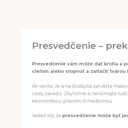
Presvedčenie – prekl
Presvedčenie vám môže dať krídla a p
cieľom alebo stopnúť a zatlačiť tvárou
Ak veríte, že si na živobytie zarobíte maľ
cesty zavedú. Zbytočne si nevšímajte ľudí,
ekonomikou, právom, či medicínou.
Vedeli ste, že
presvedčenie môže byť je