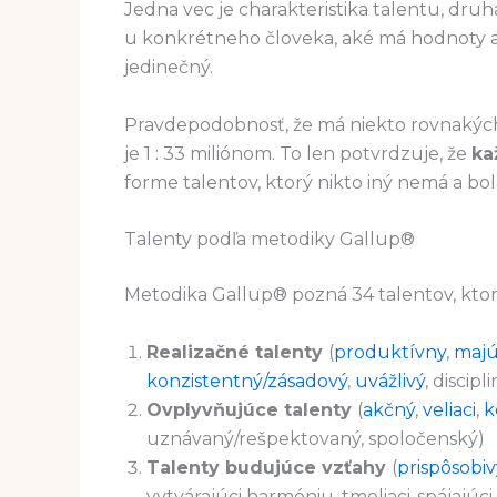
Jedna vec je charakteristika talentu, druh
u konkrétneho človeka, aké má hodnoty a 
jedinečný.
Pravdepodobnosť, že má niekto rovnakých 
je 1 : 33 miliónom. To len potvrdzuje, že
ka
forme talentov, ktorý nikto iný nemá a bol
Talenty podľa metodiky Gallup®
Metodika Gallup® pozná 34 talentov, ktor
Realizačné talenty
(
produktívny
,
majú
konzistentný/zásadový
,
uvážlivý
, discip
Ovplyvňujúce talenty
(
akčný
,
veliaci
,
k
uznávaný/rešpektovaný, spoločenský)
Talenty budujúce vzťahy
(
prispôsobiv
vytvárajúci harmóniu, tmeliaci-spájajúci