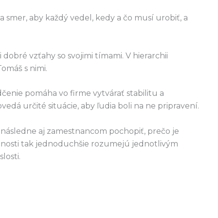
a smer, aby každý vedel, kedy a čo musí urobiť, a
 dobré vzťahy so svojimi tímami. V hierarchii
Tomáš s nimi.
čenie pomáha vo firme vytvárať stabilitu a
á určité situácie, aby ľudia boli na ne pripravení.
ásledne aj zamestnancom pochopiť, prečo je
oločnosti tak jednoduchšie rozumejú jednotlivým
losti.