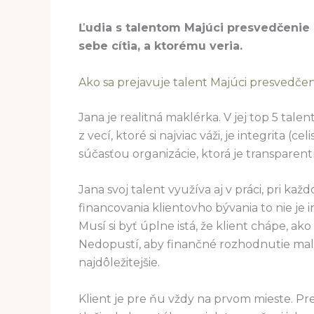
Ľudia s talentom Majúci presvedčenie 
sebe cítia, a ktorému veria.
Ako sa prejavuje talent Majúci presvedčen
Jana je realitná maklérka. V jej top 5 tal
z vecí, ktoré si najviac váži, je integrita (c
súčasťou organizácie, ktorá je transparent
Jana svoj talent využíva aj v práci, pri kaž
financovania klientovho bývania to nie je ina
Musí si byť úplne istá, že klient chápe, a
Nedopustí, aby finančné rozhodnutie malo
najdôležitejšie.
Klient je pre ňu vždy na prvom mieste. Pret