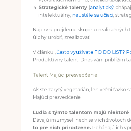
Strategické talenty
(
analytický
, chápaj
intelektuálny,
neustále sa učiaci
, strate
Najprv si prejdeme skupinu realizačných t
úlohy urobiť, zrealizovať.
V článku „
Často využívate TO DO LIST? P
Produktívny talent. Dnes vám priblížim ta
Talent Majúci presvedčenie
Ak ste zarytý vegetarián, len veľmi ťažko 
Majúci presvedčenie.
Ľudia s týmto talentom majú niektoré
Dávajú im zmysel, nech sa v ich životoch d
to pre nich prirodzené.
Poháňajú ich vpre