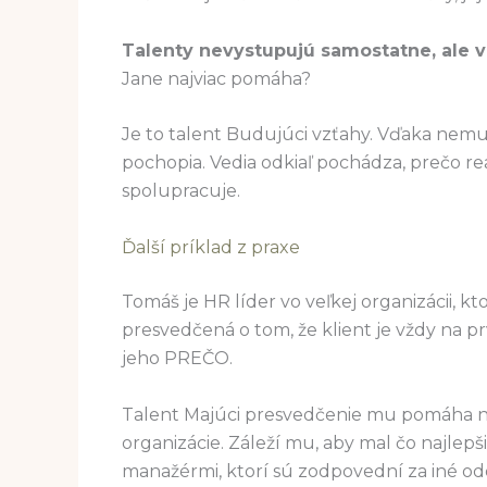
Talenty nevystupujú samostatne, ale v 
Jane najviac pomáha?
Je to talent Budujúci vzťahy. Vďaka nemu s
pochopia. Vedia odkiaľ pochádza, prečo reag
spolupracuje.
Ďalší príklad z praxe
Tomáš je HR líder vo veľkej organizácii, k
presvedčená o tom, že klient je vždy na
jeho PREČO.
Talent Majúci presvedčenie mu pomáha niele
organizácie. Záleží mu, aby mal čo najlepš
manažérmi, ktorí sú zodpovední za iné od