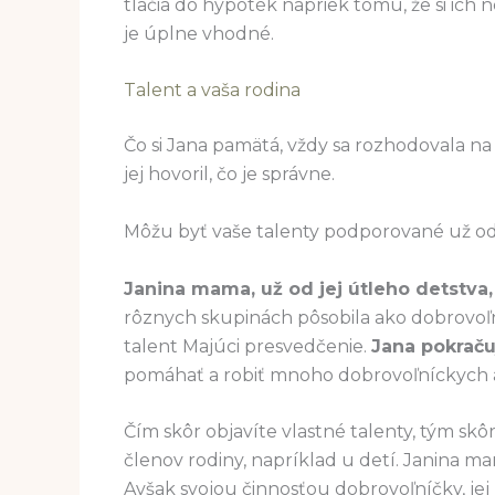
tlačia do hypoték napriek tomu, že si ich n
je úplne vhodné.
Talent a vaša rodina
Čo si Jana pamätá, vždy sa rozhodovala n
jej hovoril, čo je správne.
Môžu byť vaše talenty podporované už o
Janina mama, už od jej útleho detstva,
rôznych skupinách pôsobila ako dobrovoľn
talent Majúci presvedčenie.
Jana pokraču
pomáhať a robiť mnoho dobrovoľníckych a
Čím skôr objavíte vlastné talenty, tým skô
členov rodiny, napríklad u detí. Janina m
Avšak svojou činnosťou dobrovoľníčky, jej