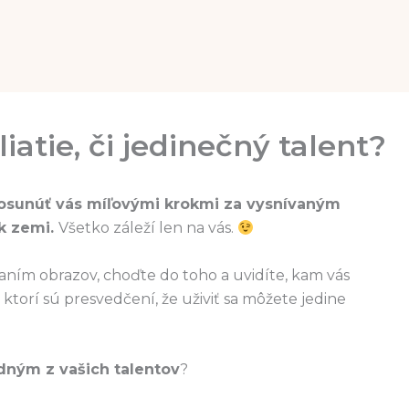
iatie, či jedinečný talent?
osunúť vás míľovými krokmi za vysnívaným
 k zemi.
Všetko záleží len na vás.
ovaním obrazov, choďte do toho a uvidíte, kam vás
 ktorí sú presvedčení, že uživiť sa môžete jedine
dným z vašich talentov
?