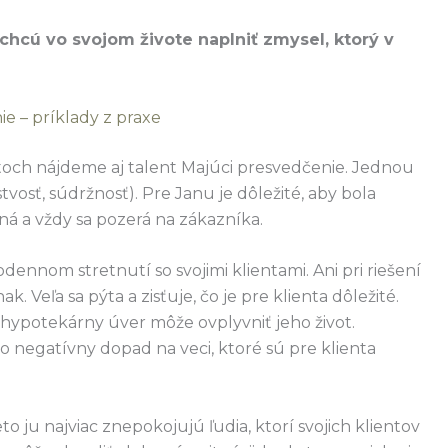
chcú vo svojom živote naplniť zmysel, ktorý v
ie – príklady z praxe
entoch nájdeme aj talent Majúci presvedčenie. Jednou
elistvosť, súdržnosť). Pre Janu je dôležité, aby bola
ná a vždy sa pozerá na zákazníka.
dodennom stretnutí so svojimi klientami. Ani pri riešení
k. Veľa sa pýta a zisťuje, čo je pre klienta dôležité.
ko hypotekárny úver môže ovplyvniť jeho život.
 negatívny dopad na veci, ktoré sú pre klienta
o ju najviac znepokojujú ľudia, ktorí svojich klientov