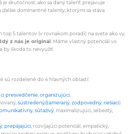
á je skutočnosť, ako sa daný talent prejavuje
ďalšie dominantné talenty, ktorými sa stáva
top 5 talentov (v rovnakom poradí) na svete ako vy,
ždý z nás je originál
. Máme vlastný potenciál vo
a by škoda to nevyužiť.
é sú rozdelené do 4 hlavných oblastí:
ci presvedčenie
,
organizujúci
,
linovaný,
sústredený/zameraný
,
zodpovedný
,
riešiaci
)
omunikatívny
,
súťaživý
, maximalizujúci, sebeistý,
ý
,
prepájajúci
, rozvíjajúci potenciál, empatický,
, majúci osobný prístup, pozitívny, budujúci vzťahy)