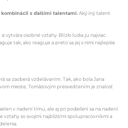
kombinácii s ďalšími talentami.
Aký iný talent
i vytvára osobné vzťahy. Blízki ľudia ju najviac
uje tak, ako reaguje a preto sa jej s nimi najlepšie
torá sa zaoberá vzdelávaním. Tak, ako bola Jana
 prvom mieste, Tomášovým presvedčením je znalosť
n v riadení tímu, ale aj pri podieľaní sa na riadení
ie vzťahy so svojimi najbližšími spolupracovníkmi a
delenia.