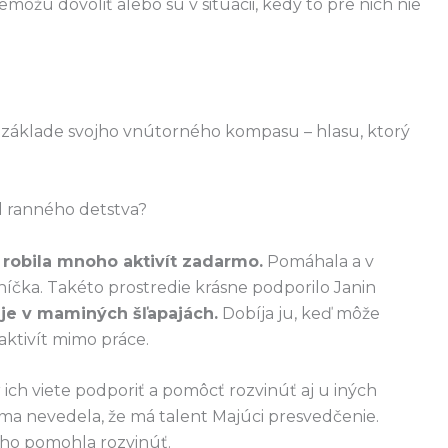
emôžu dovoliť alebo sú v situácii, kedy to pre nich nie
a základe svojho vnútorného kompasu – hlasu, ktorý
d ranného detstva?
 robila mnoho aktivít zadarmo.
Pomáhala a v
íčka. Takéto prostredie krásne podporilo Janin
je v maminých šľapajách.
Dobíja ju, keď môže
ktivít mimo práce.
r ich viete podporiť a pomôcť rozvinúť aj u iných
ama nevedela, že má talent Majúci presvedčenie.
 ho pomohla rozvinúť.